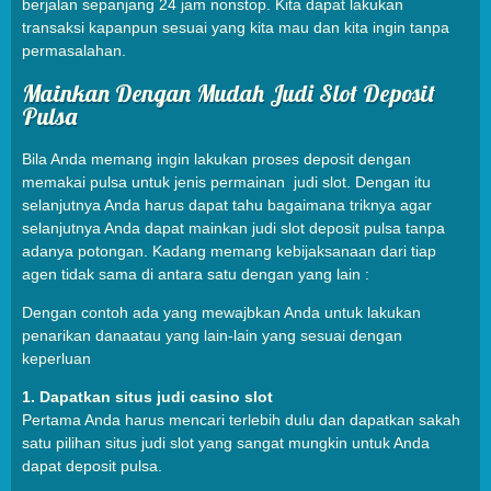
berjalan sepanjang 24 jam nonstop. Kita dapat lakukan
transaksi kapanpun sesuai yang kita mau dan kita ingin tanpa
permasalahan.
Mainkan Dengan Mudah Judi Slot Deposit
Pulsa
Bila Anda memang ingin lakukan proses deposit dengan
memakai pulsa untuk jenis permainan judi slot. Dengan itu
selanjutnya Anda harus dapat tahu bagaimana triknya agar
selanjutnya Anda dapat mainkan judi slot deposit pulsa tanpa
adanya potongan. Kadang memang kebijaksanaan dari tiap
agen tidak sama di antara satu dengan yang lain :
Dengan contoh ada yang mewajbkan Anda untuk lakukan
penarikan danaatau yang lain-lain yang sesuai dengan
keperluan
1. Dapatkan situs judi casino slot
Pertama Anda harus mencari terlebih dulu dan dapatkan sakah
satu pilihan situs judi slot yang sangat mungkin untuk Anda
dapat deposit pulsa.