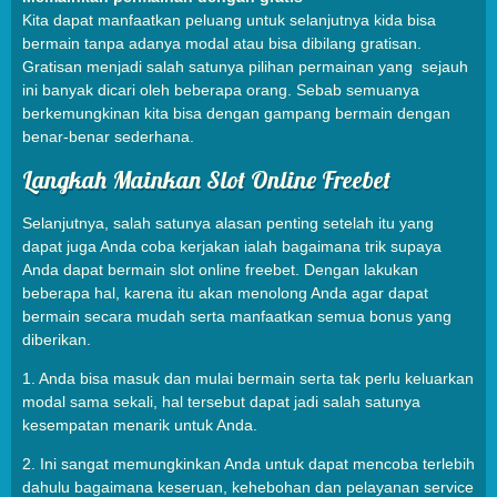
Kita dapat manfaatkan peluang untuk selanjutnya kida bisa
bermain tanpa adanya modal atau bisa dibilang gratisan.
Gratisan menjadi salah satunya pilihan permainan yang sejauh
ini banyak dicari oleh beberapa orang. Sebab semuanya
berkemungkinan kita bisa dengan gampang bermain dengan
benar-benar sederhana.
Langkah Mainkan Slot Online Freebet
Selanjutnya, salah satunya alasan penting setelah itu yang
dapat juga Anda coba kerjakan ialah bagaimana trik supaya
Anda dapat bermain slot online freebet. Dengan lakukan
beberapa hal, karena itu akan menolong Anda agar dapat
bermain secara mudah serta manfaatkan semua bonus yang
diberikan.
1. Anda bisa masuk dan mulai bermain serta tak perlu keluarkan
modal sama sekali, hal tersebut dapat jadi salah satunya
kesempatan menarik untuk Anda.
2. Ini sangat memungkinkan Anda untuk dapat mencoba terlebih
dahulu bagaimana keseruan, kehebohan dan pelayanan service